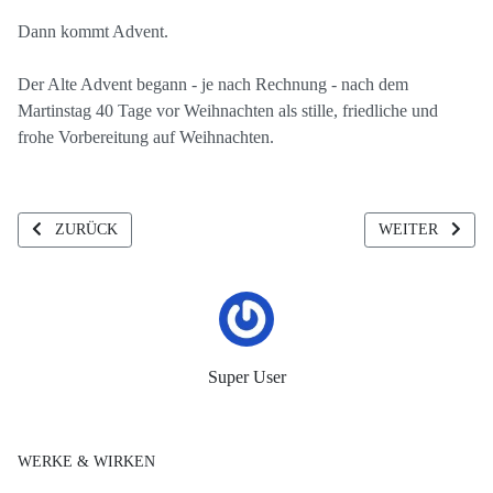
Dann kommt Advent.
Der Alte Advent begann - je nach Rechnung - nach dem
Martinstag 40 Tage vor Weihnachten als stille, friedliche und
frohe Vorbereitung auf Weihnachten.
VORHERIGER BEITRAG: #2 GUTES LEBEN - JAHRESABSICHT
NÄCHSTER BEIT
ZURÜCK
WEITER
Super User
WERKE & WIRKEN