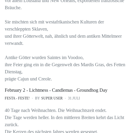
vor allem Lousiana und New Orleans, exportierten französische
Bräuche.
Sie mischten sich mit westafrikanischen Kulturen der
verschleppten Sklaven,
und ihrer Götterwelt, nah, ähnlich und dem antiken Mittelmeer
verwandt.
Antike Götter wurden Saintes im Voodoo,
ihre Feier ging ein in die Gegenwelt des Mardis Gras, des Fetten
Dienstag,
prägte Cajun und Creole.
February 2 - Lichtmess - Candlemas - Groundhog Day
FESTA - FESTE!
BY
SUPER USER
31.JULI
40 Tage nach Weihnachten. Die Weihnachtszeit endet.
Die Tage werden heller. In den mittleren Breiten kehrt das Licht
zurück.
Die Kerzen des nächsten Jahres werden gesegnet.